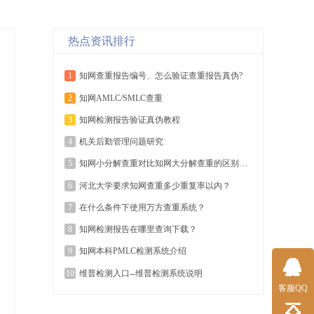
热点资讯排行
1
知网查重报告编号、怎么验证查重报告真伪?
2
知网AMLC/SMLC查重
3
知网检测报告验证真伪教程
4
机关后勤管理问题研究
5
知网小分解查重对比知网大分解查重的区别有哪些？
6
河北大学要求知网查重多少重复率以内？
7
在什么条件下使用万方查重系统？
8
​知网检测报告在哪里查询下载？
9
知网本科PMLC检测系统介绍
10
维普检测入口--维普检测系统说明
客服QQ