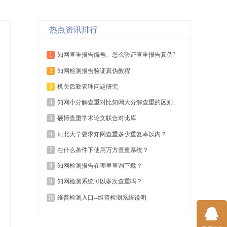
热点资讯排行
1
知网查重报告编号、怎么验证查重报告真伪?
2
知网检测报告验证真伪教程
3
机关后勤管理问题研究
4
知网小分解查重对比知网大分解查重的区别有哪些？
5
​硕博查重学术论文联合对比库
6
河北大学要求知网查重多少重复率以内？
7
在什么条件下使用万方查重系统？
8
​知网检测报告在哪里查询下载？
9
知网检测系统可以多次查重吗？
10
维普检测入口--维普检测系统说明